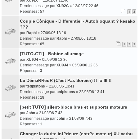
par
XU92C
«
12/02/07 22:46
Dernier message par
XU92C
»
12/02/07 22:46
Réponses :
57
1
2
Couple Cônique - Differentiel - Autobloquant ? kesako
???
par
Raphi
«
27/09/06 13:16
Dernier message par
Raphi
»
27/09/06 13:16
Réponses :
65
1
2
3
[TUTO-GTI] : Bobine allumage
par
XU9J4
«
05/09/06 12:36
Dernier message par
XU9J4
»
05/09/06 12:36
Réponses :
3
Le DémaRReuR (C'est Pas Sorcier) !! lollll !!
par
tedpistons
«
22/08/06 13:41
Dernier message par
tedpistons
»
22/08/06 13:41
Réponses :
18
[petit TUTO] silent-blocs bras et supports moteurs
par
John
«
21/08/06 7:43
Dernier message par
John
»
21/08/06 7:43
Réponses :
1
Changer la durite inf?rieure (entr?e moteur) XU carbu