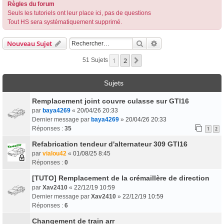
Règles du forum
Seuls les tutoriels ont leur place ici, pas de questions
Tout HS sera systématiquement supprimé.
Rechercher
Recherche Avancée
Nouveau Sujet
1
2
Suivant
51 Sujets
Sujets
Remplacement joint couvre culasse sur GTI16
par
baya4269
«
20/04/26 20:33
Dernier message par
baya4269
»
20/04/26 20:33
Réponses :
35
1
2
Refabrication tendeur d'alternateur 309 GTI16
par
vialou42
«
01/08/25 8:45
Réponses :
0
[TUTO] Remplacement de la crémaillère de direction
par
Xav2410
«
22/12/19 10:59
Dernier message par
Xav2410
»
22/12/19 10:59
Réponses :
6
Changement de train arr