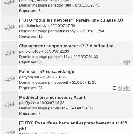
Dernier message par
eddy_309
»
07/01/08 23:40
Réponses :
8
[TUTO-"pour les newbies"] Refaire une culasse XU
par
thefunkyboy
«
25/10/07 17:50
Dernier message par
thefunkyboy
»
25/10/07 17:50
Réponses :
17
Changement support moteur c?t? distribution.
par
b.clio16v
«
01/08/07 21:33
Dernier message par
b.clio16v
»
01/08/07 21:33
Réponses :
35
1
2
Faire soi-m?me sa vidange
par
youyouf
«
21/06/07 11:21
Dernier message par
youyouf
»
21/06/07 11:21
Réponses :
88
1
2
3
Modification amortisseurs Avant
par
Ryder
«
16/03/07 16:33
Dernier message par
Ryder
»
16/03/07 16:33
Réponses :
2
[TUTO] Pose d'une barre anti-rapprochement sur 309
ph1