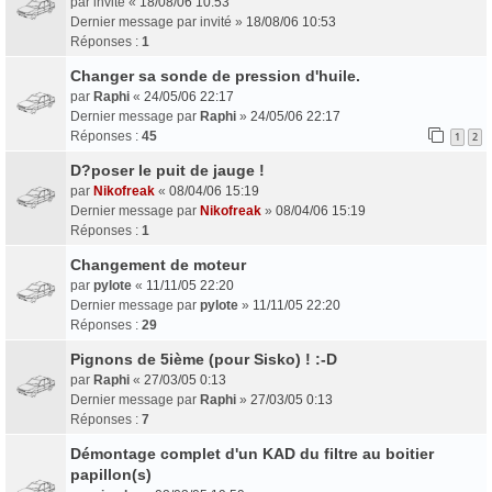
par
invité
«
18/08/06 10:53
Dernier message par
invité
»
18/08/06 10:53
Réponses :
1
Changer sa sonde de pression d'huile.
par
Raphi
«
24/05/06 22:17
Dernier message par
Raphi
»
24/05/06 22:17
Réponses :
45
1
2
D?poser le puit de jauge !
par
Nikofreak
«
08/04/06 15:19
Dernier message par
Nikofreak
»
08/04/06 15:19
Réponses :
1
Changement de moteur
par
pylote
«
11/11/05 22:20
Dernier message par
pylote
»
11/11/05 22:20
Réponses :
29
Pignons de 5ième (pour Sisko) ! :-D
par
Raphi
«
27/03/05 0:13
Dernier message par
Raphi
»
27/03/05 0:13
Réponses :
7
Démontage complet d'un KAD du filtre au boitier
papillon(s)