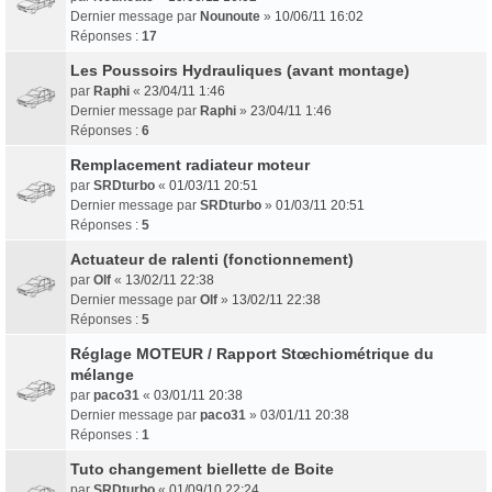
Dernier message par
Nounoute
»
10/06/11 16:02
Réponses :
17
Les Poussoirs Hydrauliques (avant montage)
par
Raphi
«
23/04/11 1:46
Dernier message par
Raphi
»
23/04/11 1:46
Réponses :
6
Remplacement radiateur moteur
par
SRDturbo
«
01/03/11 20:51
Dernier message par
SRDturbo
»
01/03/11 20:51
Réponses :
5
Actuateur de ralenti (fonctionnement)
par
Olf
«
13/02/11 22:38
Dernier message par
Olf
»
13/02/11 22:38
Réponses :
5
Réglage MOTEUR / Rapport Stœchiométrique du
mélange
par
paco31
«
03/01/11 20:38
Dernier message par
paco31
»
03/01/11 20:38
Réponses :
1
Tuto changement biellette de Boite
par
SRDturbo
«
01/09/10 22:24