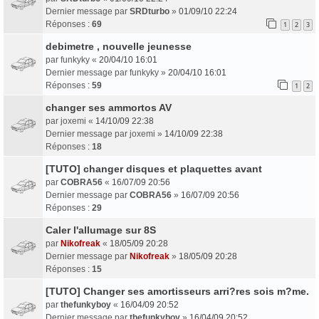
Dernier message par
SRDturbo
»
01/09/10 22:24
Réponses :
69
1
2
3
debimetre , nouvelle jeunesse
par
funkyky
«
20/04/10 16:01
Dernier message par
funkyky
»
20/04/10 16:01
Réponses :
59
1
2
changer ses ammortos AV
par
joxemi
«
14/10/09 22:38
Dernier message par
joxemi
»
14/10/09 22:38
Réponses :
18
[TUTO] changer disques et plaquettes avant
par
COBRA56
«
16/07/09 20:56
Dernier message par
COBRA56
»
16/07/09 20:56
Réponses :
29
Caler l'allumage sur 8S
par
Nikofreak
«
18/05/09 20:28
Dernier message par
Nikofreak
»
18/05/09 20:28
Réponses :
15
[TUTO] Changer ses amortisseurs arri?res sois m?me.
par
thefunkyboy
«
16/04/09 20:52
Dernier message par
thefunkyboy
»
16/04/09 20:52