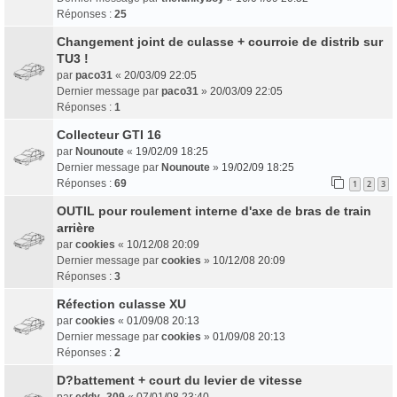
Réponses :
25
Changement joint de culasse + courroie de distrib sur
TU3 !
par
paco31
«
20/03/09 22:05
Dernier message par
paco31
»
20/03/09 22:05
Réponses :
1
Collecteur GTI 16
par
Nounoute
«
19/02/09 18:25
Dernier message par
Nounoute
»
19/02/09 18:25
Réponses :
69
1
2
3
OUTIL pour roulement interne d'axe de bras de train
arrière
par
cookies
«
10/12/08 20:09
Dernier message par
cookies
»
10/12/08 20:09
Réponses :
3
Réfection culasse XU
par
cookies
«
01/09/08 20:13
Dernier message par
cookies
»
01/09/08 20:13
Réponses :
2
D?battement + court du levier de vitesse
par
eddy_309
«
07/01/08 23:40