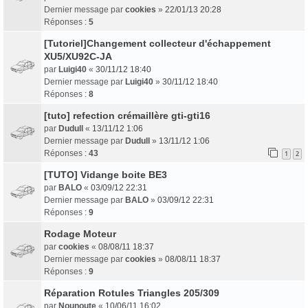
Dernier message par
cookies
»
22/01/13 20:28
Réponses :
5
[Tutoriel]Changement collecteur d'échappement
XU5/XU92C-JA
par
Luigi40
«
30/11/12 18:40
Dernier message par
Luigi40
»
30/11/12 18:40
Réponses :
8
[tuto] refection crémaillère gti-gti16
par
Dudull
«
13/11/12 1:06
Dernier message par
Dudull
»
13/11/12 1:06
Réponses :
43
1
2
[TUTO] Vidange boite BE3
par
BALO
«
03/09/12 22:31
Dernier message par
BALO
»
03/09/12 22:31
Réponses :
9
Rodage Moteur
par
cookies
«
08/08/11 18:37
Dernier message par
cookies
»
08/08/11 18:37
Réponses :
9
Réparation Rotules Triangles 205/309
par
Nounoute
«
10/06/11 16:02