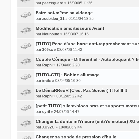
par
peaceguard
» 15/09/05 11:36
Faire soi-m?me sa vidange
par
zoubidou_31
» 01/11/04 18:25
Modification amortisseurs Avant
par
Nounoute
» 16/03/07 16:16
[TUTO] Pose d'une barre anti-rapprochement sur
par
309sx
» 08/08/06 11:43
Couple Cônique - Differentiel - Autobloquant ? 
par
Raphi
» 17/04/06 2:20
[TUTO-GTI] : Bobine allumage
par
invité
» 08/04/05 16:30
Le DémaRReuR (C'est Pas Sorcier) !! lollll !!
par
Raphi
» 03/12/05 22:42
[petit TUTO] silent-blocs bras et supports moteu
par
cyril
» 24/07/06 14:47
Changer la durite inf?rieure (entr?e moteur) XU 
par
XU92C
» 18/08/06 9:44
Changer sa sonde de pression d'huile.