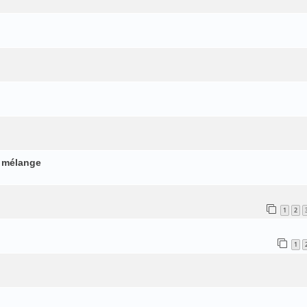
 mélange
1
2
1