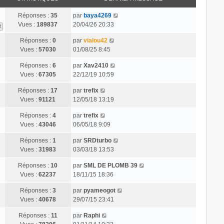
Réponses :
35
par
baya4269
Vues :
189837
20/04/26 20:33
2
Réponses :
0
par
vialou42
Vues :
57030
01/08/25 8:45
Réponses :
6
par
Xav2410
Vues :
67305
22/12/19 10:59
Réponses :
17
par
trefix
Vues :
91121
12/05/18 13:19
Réponses :
4
par
trefix
Vues :
43046
06/05/18 9:09
Réponses :
1
par
SRDturbo
Vues :
31983
03/03/18 13:53
Réponses :
10
par
SML DE PLOMB 39
Vues :
62237
18/11/15 18:36
Réponses :
3
par
pyameogot
Vues :
40678
29/07/15 23:41
Réponses :
11
par
Raphi