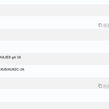
1
ULIES gti 16
t XU5/XU92C-JA
1