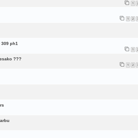
1
1
2
 309 ph1
1
kesako ???
1
2
rs
carbu