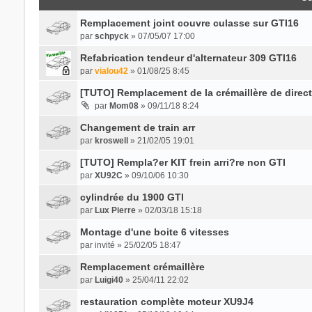
Remplacement joint couvre culasse sur GTI16
par
schpyck
» 07/05/07 17:00
Refabrication tendeur d'alternateur 309 GTI16
par
vialou42
» 01/08/25 8:45
[TUTO] Remplacement de la crémaillère de direc
par
Mom08
» 09/11/18 8:24
Changement de train arr
par
kroswell
» 21/02/05 19:01
[TUTO] Rempla?er KIT frein arri?re non GTI
par
XU92C
» 09/10/06 10:30
cylindrée du 1900 GTI
par
Lux Pierre
» 02/03/18 15:18
Montage d'une boite 6 vitesses
par
invité
» 25/02/05 18:47
Remplacement crémaillère
par
Luigi40
» 25/04/11 22:02
restauration complète moteur XU9J4