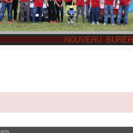
e Avancée
JETS