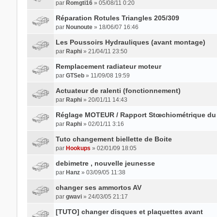
par
Romgti16
» 05/08/11 0:20
Réparation Rotules Triangles 205/309
par
Nounoute
» 18/06/07 16:46
Les Poussoirs Hydrauliques (avant montage)
par
Raphi
» 21/04/11 23:50
Remplacement radiateur moteur
par
GTSeb
» 11/09/08 19:59
Actuateur de ralenti (fonctionnement)
par
Raphi
» 20/01/11 14:43
Réglage MOTEUR / Rapport Stœchiométrique du
par
Raphi
» 02/01/11 3:16
Tuto changement biellette de Boite
par
Hookups
» 02/01/09 18:05
debimetre , nouvelle jeunesse
par
Hanz
» 03/09/05 11:38
changer ses ammortos AV
par
gwavi
» 24/03/05 21:17
[TUTO] changer disques et plaquettes avant