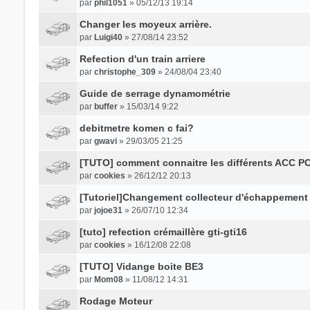
par
phil1051
» 05/12/13 19:14
Changer les moyeux arrière.
par
Luigi40
» 27/08/14 23:52
Refection d'un train arriere
par
christophe_309
» 24/08/04 23:40
Guide de serrage dynamométrie
par
buffer
» 15/03/14 9:22
debitmetre komen c fai?
par
gwavi
» 29/03/05 21:25
[TUTO] comment connaitre les différents ACC PO
par
cookies
» 26/12/12 20:13
[Tutoriel]Changement collecteur d'échappemen
par
jojoe31
» 26/07/10 12:34
[tuto] refection crémaillère gti-gti16
par
cookies
» 16/12/08 22:08
[TUTO] Vidange boite BE3
par
Mom08
» 11/08/12 14:31
Rodage Moteur