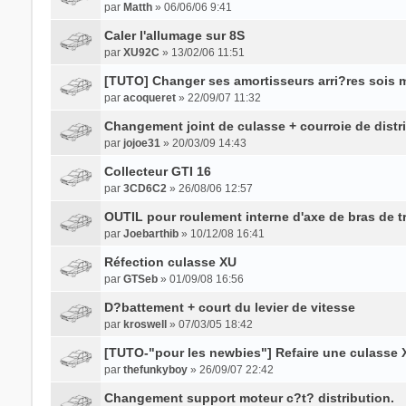
par
Matth
» 06/06/06 9:41
Caler l'allumage sur 8S
par
XU92C
» 13/02/06 11:51
[TUTO] Changer ses amortisseurs arri?res sois
par
acoqueret
» 22/09/07 11:32
Changement joint de culasse + courroie de distri
par
jojoe31
» 20/03/09 14:43
Collecteur GTI 16
par
3CD6C2
» 26/08/06 12:57
OUTIL pour roulement interne d'axe de bras de tr
par
Joebarthib
» 10/12/08 16:41
Réfection culasse XU
par
GTSeb
» 01/09/08 16:56
D?battement + court du levier de vitesse
par
kroswell
» 07/03/05 18:42
[TUTO-"pour les newbies"] Refaire une culasse 
par
thefunkyboy
» 26/09/07 22:42
Changement support moteur c?t? distribution.