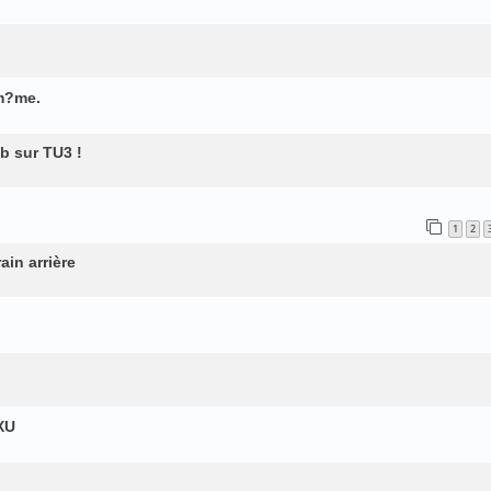
 m?me.
b sur TU3 !
1
2
ain arrière
XU