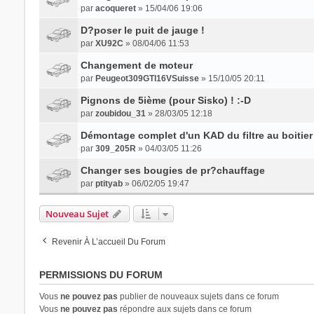
par
acoqueret
» 15/04/06 19:06
D?poser le puit de jauge !
par
XU92C
» 08/04/06 11:53
Changement de moteur
par
Peugeot309GTI16VSuisse
» 15/10/05 20:11
Pignons de 5ième (pour Sisko) ! :-D
par
zoubidou_31
» 28/03/05 12:18
Démontage complet d'un KAD du filtre au boitier 
par
309_205R
» 04/03/05 11:26
Changer ses bougies de pr?chauffage
par
ptityab
» 06/02/05 19:47
Nouveau Sujet
Revenir À L’accueil Du Forum
PERMISSIONS DU FORUM
Vous
ne pouvez pas
publier de nouveaux sujets dans ce forum
Vous
ne pouvez pas
répondre aux sujets dans ce forum