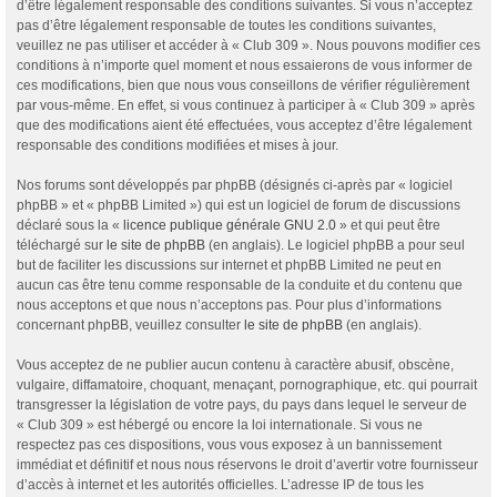
d’être légalement responsable des conditions suivantes. Si vous n’acceptez
pas d’être légalement responsable de toutes les conditions suivantes,
veuillez ne pas utiliser et accéder à « Club 309 ». Nous pouvons modifier ces
conditions à n’importe quel moment et nous essaierons de vous informer de
ces modifications, bien que nous vous conseillons de vérifier régulièrement
par vous-même. En effet, si vous continuez à participer à « Club 309 » après
que des modifications aient été effectuées, vous acceptez d’être légalement
responsable des conditions modifiées et mises à jour.
Nos forums sont développés par phpBB (désignés ci-après par « logiciel
phpBB » et « phpBB Limited ») qui est un logiciel de forum de discussions
déclaré sous la «
licence publique générale GNU 2.0
» et qui peut être
téléchargé sur
le site de phpBB
(en anglais). Le logiciel phpBB a pour seul
but de faciliter les discussions sur internet et phpBB Limited ne peut en
aucun cas être tenu comme responsable de la conduite et du contenu que
nous acceptons et que nous n’acceptons pas. Pour plus d’informations
concernant phpBB, veuillez consulter
le site de phpBB
(en anglais).
Vous acceptez de ne publier aucun contenu à caractère abusif, obscène,
vulgaire, diffamatoire, choquant, menaçant, pornographique, etc. qui pourrait
transgresser la législation de votre pays, du pays dans lequel le serveur de
« Club 309 » est hébergé ou encore la loi internationale. Si vous ne
respectez pas ces dispositions, vous vous exposez à un bannissement
immédiat et définitif et nous nous réservons le droit d’avertir votre fournisseur
d’accès à internet et les autorités officielles. L’adresse IP de tous les