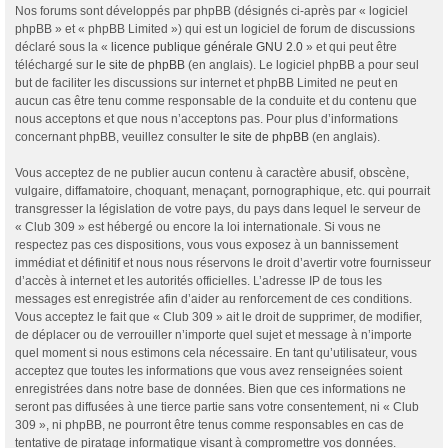
Nos forums sont développés par phpBB (désignés ci-après par « logiciel
phpBB » et « phpBB Limited ») qui est un logiciel de forum de discussions
déclaré sous la «
licence publique générale GNU 2.0
» et qui peut être
téléchargé sur
le site de phpBB
(en anglais). Le logiciel phpBB a pour seul
but de faciliter les discussions sur internet et phpBB Limited ne peut en
aucun cas être tenu comme responsable de la conduite et du contenu que
nous acceptons et que nous n’acceptons pas. Pour plus d’informations
concernant phpBB, veuillez consulter
le site de phpBB
(en anglais).
Vous acceptez de ne publier aucun contenu à caractère abusif, obscène,
vulgaire, diffamatoire, choquant, menaçant, pornographique, etc. qui pourrait
transgresser la législation de votre pays, du pays dans lequel le serveur de
« Club 309 » est hébergé ou encore la loi internationale. Si vous ne
respectez pas ces dispositions, vous vous exposez à un bannissement
immédiat et définitif et nous nous réservons le droit d’avertir votre fournisseur
d’accès à internet et les autorités officielles. L’adresse IP de tous les
messages est enregistrée afin d’aider au renforcement de ces conditions.
Vous acceptez le fait que « Club 309 » ait le droit de supprimer, de modifier,
de déplacer ou de verrouiller n’importe quel sujet et message à n’importe
quel moment si nous estimons cela nécessaire. En tant qu’utilisateur, vous
acceptez que toutes les informations que vous avez renseignées soient
enregistrées dans notre base de données. Bien que ces informations ne
seront pas diffusées à une tierce partie sans votre consentement, ni « Club
309 », ni phpBB, ne pourront être tenus comme responsables en cas de
tentative de piratage informatique visant à compromettre vos données.