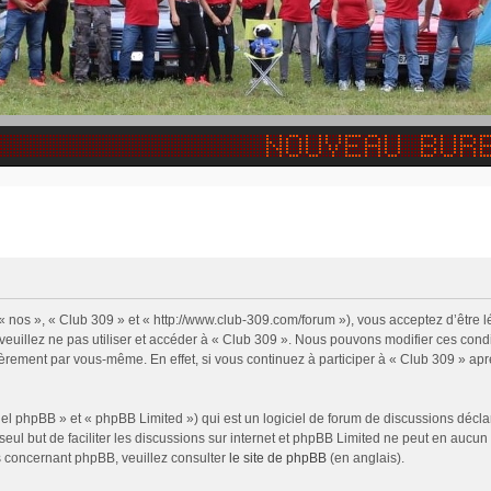
 « nos », « Club 309 » et « http://www.club-309.com/forum »), vous acceptez d’être
 veuillez ne pas utiliser et accéder à « Club 309 ». Nous pouvons modifier ces con
ièrement par vous-même. En effet, si vous continuez à participer à « Club 309 » apr
l phpBB » et « phpBB Limited ») qui est un logiciel de forum de discussions décla
 seul but de faciliter les discussions sur internet et phpBB Limited ne peut en auc
s concernant phpBB, veuillez consulter
le site de phpBB
(en anglais).