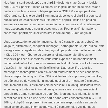
Nos forums sont développés par phpBB (désignés ci-après par « logiciel
phpBB » et « phpBB Limited ») qui est un logiciel de forum de discussions
déclaré sous la «
licence publique générale GNU 2.0
» et qui peut être
téléchargé sur
le site de phpBB
(en anglais). Le logiciel phpBB a pour seul
but de faciliter les discussions sur internet et phpBB Limited ne peut en
aucun cas être tenu comme responsable de la conduite et du contenu que
nous acceptons et que nous n’acceptons pas. Pour plus d’informations
concernant phpBB, veuillez consulter
le site de phpBB
(en anglais).
Vous acceptez de ne publier aucun contenu à caractère abusif, obscène,
vulgaire, diffamatoire, choquant, menaçant, pornographique, etc. qui pourrait
transgresser la législation de votre pays, du pays dans lequel le serveur de
« Club 309 » est hébergé ou encore la loi internationale. Si vous ne
respectez pas ces dispositions, vous vous exposez à un bannissement
immédiat et définitif et nous nous réservons le droit d’avertir votre fournisseur
d’accès à internet et les autorités officielles. L’adresse IP de tous les
messages est enregistrée afin d’aider au renforcement de ces conditions.
Vous acceptez le fait que « Club 309 » ait le droit de supprimer, de modifier,
de déplacer ou de verrouiller n’importe quel sujet et message à n’importe
quel moment si nous estimons cela nécessaire. En tant qu’utilisateur, vous
acceptez que toutes les informations que vous avez renseignées soient
enregistrées dans notre base de données. Bien que ces informations ne
seront pas diffusées à une tierce partie sans votre consentement, ni « Club
309 », ni phpBB, ne pourront être tenus comme responsables en cas de
tentative de piratage informatique visant à compromettre vos données.