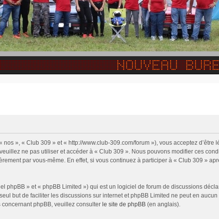
 « nos », « Club 309 » et « http://www.club-309.com/forum »), vous acceptez d’être
 veuillez ne pas utiliser et accéder à « Club 309 ». Nous pouvons modifier ces con
ièrement par vous-même. En effet, si vous continuez à participer à « Club 309 » apr
l phpBB » et « phpBB Limited ») qui est un logiciel de forum de discussions décla
 seul but de faciliter les discussions sur internet et phpBB Limited ne peut en auc
s concernant phpBB, veuillez consulter
le site de phpBB
(en anglais).