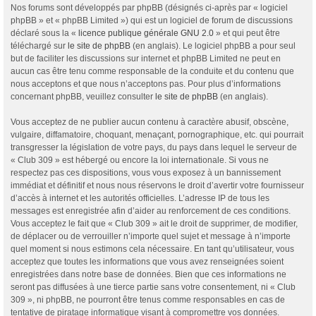
Nos forums sont développés par phpBB (désignés ci-après par « logiciel
phpBB » et « phpBB Limited ») qui est un logiciel de forum de discussions
déclaré sous la «
licence publique générale GNU 2.0
» et qui peut être
téléchargé sur
le site de phpBB
(en anglais). Le logiciel phpBB a pour seul
but de faciliter les discussions sur internet et phpBB Limited ne peut en
aucun cas être tenu comme responsable de la conduite et du contenu que
nous acceptons et que nous n’acceptons pas. Pour plus d’informations
concernant phpBB, veuillez consulter
le site de phpBB
(en anglais).
Vous acceptez de ne publier aucun contenu à caractère abusif, obscène,
vulgaire, diffamatoire, choquant, menaçant, pornographique, etc. qui pourrait
transgresser la législation de votre pays, du pays dans lequel le serveur de
« Club 309 » est hébergé ou encore la loi internationale. Si vous ne
respectez pas ces dispositions, vous vous exposez à un bannissement
immédiat et définitif et nous nous réservons le droit d’avertir votre fournisseur
d’accès à internet et les autorités officielles. L’adresse IP de tous les
messages est enregistrée afin d’aider au renforcement de ces conditions.
Vous acceptez le fait que « Club 309 » ait le droit de supprimer, de modifier,
de déplacer ou de verrouiller n’importe quel sujet et message à n’importe
quel moment si nous estimons cela nécessaire. En tant qu’utilisateur, vous
acceptez que toutes les informations que vous avez renseignées soient
enregistrées dans notre base de données. Bien que ces informations ne
seront pas diffusées à une tierce partie sans votre consentement, ni « Club
309 », ni phpBB, ne pourront être tenus comme responsables en cas de
tentative de piratage informatique visant à compromettre vos données.