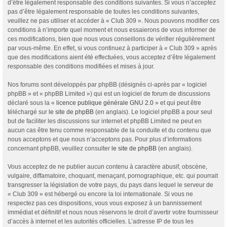
d’être légalement responsable des conditions suivantes. Si vous n’acceptez
pas d’être légalement responsable de toutes les conditions suivantes,
veuillez ne pas utiliser et accéder à « Club 309 ». Nous pouvons modifier ces
conditions à n’importe quel moment et nous essaierons de vous informer de
ces modifications, bien que nous vous conseillons de vérifier régulièrement
par vous-même. En effet, si vous continuez à participer à « Club 309 » après
que des modifications aient été effectuées, vous acceptez d’être légalement
responsable des conditions modifiées et mises à jour.
Nos forums sont développés par phpBB (désignés ci-après par « logiciel
phpBB » et « phpBB Limited ») qui est un logiciel de forum de discussions
déclaré sous la «
licence publique générale GNU 2.0
» et qui peut être
téléchargé sur
le site de phpBB
(en anglais). Le logiciel phpBB a pour seul
but de faciliter les discussions sur internet et phpBB Limited ne peut en
aucun cas être tenu comme responsable de la conduite et du contenu que
nous acceptons et que nous n’acceptons pas. Pour plus d’informations
concernant phpBB, veuillez consulter
le site de phpBB
(en anglais).
Vous acceptez de ne publier aucun contenu à caractère abusif, obscène,
vulgaire, diffamatoire, choquant, menaçant, pornographique, etc. qui pourrait
transgresser la législation de votre pays, du pays dans lequel le serveur de
« Club 309 » est hébergé ou encore la loi internationale. Si vous ne
respectez pas ces dispositions, vous vous exposez à un bannissement
immédiat et définitif et nous nous réservons le droit d’avertir votre fournisseur
d’accès à internet et les autorités officielles. L’adresse IP de tous les