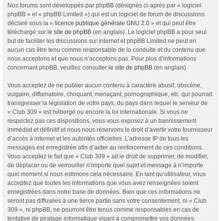
Nos forums sont développés par phpBB (désignés ci-après par « logiciel
phpBB » et « phpBB Limited ») qui est un logiciel de forum de discussions
déclaré sous la «
licence publique générale GNU 2.0
» et qui peut être
téléchargé sur
le site de phpBB
(en anglais). Le logiciel phpBB a pour seul
but de faciliter les discussions sur internet et phpBB Limited ne peut en
aucun cas être tenu comme responsable de la conduite et du contenu que
nous acceptons et que nous n’acceptons pas. Pour plus d’informations
concernant phpBB, veuillez consulter
le site de phpBB
(en anglais).
Vous acceptez de ne publier aucun contenu à caractère abusif, obscène,
vulgaire, diffamatoire, choquant, menaçant, pornographique, etc. qui pourrait
transgresser la législation de votre pays, du pays dans lequel le serveur de
« Club 309 » est hébergé ou encore la loi internationale. Si vous ne
respectez pas ces dispositions, vous vous exposez à un bannissement
immédiat et définitif et nous nous réservons le droit d’avertir votre fournisseur
d’accès à internet et les autorités officielles. L’adresse IP de tous les
messages est enregistrée afin d’aider au renforcement de ces conditions.
Vous acceptez le fait que « Club 309 » ait le droit de supprimer, de modifier,
de déplacer ou de verrouiller n’importe quel sujet et message à n’importe
quel moment si nous estimons cela nécessaire. En tant qu’utilisateur, vous
acceptez que toutes les informations que vous avez renseignées soient
enregistrées dans notre base de données. Bien que ces informations ne
seront pas diffusées à une tierce partie sans votre consentement, ni « Club
309 », ni phpBB, ne pourront être tenus comme responsables en cas de
tentative de piratage informatique visant à compromettre vos données.