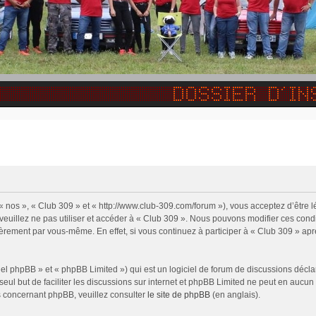
 « nos », « Club 309 » et « http://www.club-309.com/forum »), vous acceptez d’être
 veuillez ne pas utiliser et accéder à « Club 309 ». Nous pouvons modifier ces con
ièrement par vous-même. En effet, si vous continuez à participer à « Club 309 » apr
l phpBB » et « phpBB Limited ») qui est un logiciel de forum de discussions décla
 seul but de faciliter les discussions sur internet et phpBB Limited ne peut en auc
s concernant phpBB, veuillez consulter
le site de phpBB
(en anglais).