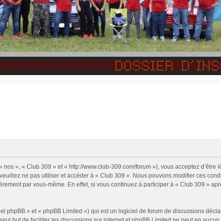
 « nos », « Club 309 » et « http://www.club-309.com/forum »), vous acceptez d’être
 veuillez ne pas utiliser et accéder à « Club 309 ». Nous pouvons modifier ces con
ièrement par vous-même. En effet, si vous continuez à participer à « Club 309 » apr
l phpBB » et « phpBB Limited ») qui est un logiciel de forum de discussions décla
 seul but de faciliter les discussions sur internet et phpBB Limited ne peut en auc