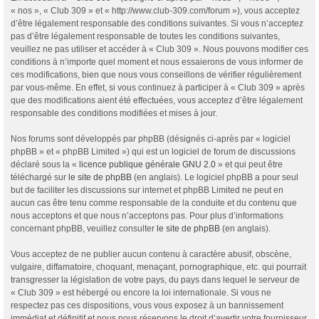
« nos », « Club 309 » et « http://www.club-309.com/forum »), vous acceptez
d’être légalement responsable des conditions suivantes. Si vous n’acceptez
pas d’être légalement responsable de toutes les conditions suivantes,
veuillez ne pas utiliser et accéder à « Club 309 ». Nous pouvons modifier ces
conditions à n’importe quel moment et nous essaierons de vous informer de
ces modifications, bien que nous vous conseillons de vérifier régulièrement
par vous-même. En effet, si vous continuez à participer à « Club 309 » après
que des modifications aient été effectuées, vous acceptez d’être légalement
responsable des conditions modifiées et mises à jour.
Nos forums sont développés par phpBB (désignés ci-après par « logiciel
phpBB » et « phpBB Limited ») qui est un logiciel de forum de discussions
déclaré sous la «
licence publique générale GNU 2.0
» et qui peut être
téléchargé sur
le site de phpBB
(en anglais). Le logiciel phpBB a pour seul
but de faciliter les discussions sur internet et phpBB Limited ne peut en
aucun cas être tenu comme responsable de la conduite et du contenu que
nous acceptons et que nous n’acceptons pas. Pour plus d’informations
concernant phpBB, veuillez consulter
le site de phpBB
(en anglais).
Vous acceptez de ne publier aucun contenu à caractère abusif, obscène,
vulgaire, diffamatoire, choquant, menaçant, pornographique, etc. qui pourrait
transgresser la législation de votre pays, du pays dans lequel le serveur de
« Club 309 » est hébergé ou encore la loi internationale. Si vous ne
respectez pas ces dispositions, vous vous exposez à un bannissement
immédiat et définitif et nous nous réservons le droit d’avertir votre fournisseur