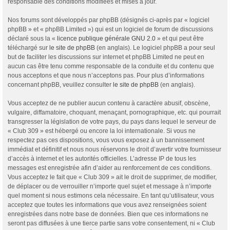
responsable des conditions modifiées et mises à jour.
Nos forums sont développés par phpBB (désignés ci-après par « logiciel
phpBB » et « phpBB Limited ») qui est un logiciel de forum de discussions
déclaré sous la «
licence publique générale GNU 2.0
» et qui peut être
téléchargé sur
le site de phpBB
(en anglais). Le logiciel phpBB a pour seul
but de faciliter les discussions sur internet et phpBB Limited ne peut en
aucun cas être tenu comme responsable de la conduite et du contenu que
nous acceptons et que nous n’acceptons pas. Pour plus d’informations
concernant phpBB, veuillez consulter
le site de phpBB
(en anglais).
Vous acceptez de ne publier aucun contenu à caractère abusif, obscène,
vulgaire, diffamatoire, choquant, menaçant, pornographique, etc. qui pourrait
transgresser la législation de votre pays, du pays dans lequel le serveur de
« Club 309 » est hébergé ou encore la loi internationale. Si vous ne
respectez pas ces dispositions, vous vous exposez à un bannissement
immédiat et définitif et nous nous réservons le droit d’avertir votre fournisseur
d’accès à internet et les autorités officielles. L’adresse IP de tous les
messages est enregistrée afin d’aider au renforcement de ces conditions.
Vous acceptez le fait que « Club 309 » ait le droit de supprimer, de modifier,
de déplacer ou de verrouiller n’importe quel sujet et message à n’importe
quel moment si nous estimons cela nécessaire. En tant qu’utilisateur, vous
acceptez que toutes les informations que vous avez renseignées soient
enregistrées dans notre base de données. Bien que ces informations ne
seront pas diffusées à une tierce partie sans votre consentement, ni « Club