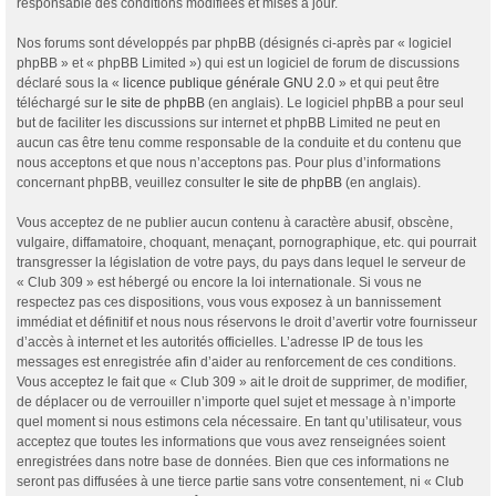
responsable des conditions modifiées et mises à jour.
Nos forums sont développés par phpBB (désignés ci-après par « logiciel
phpBB » et « phpBB Limited ») qui est un logiciel de forum de discussions
déclaré sous la «
licence publique générale GNU 2.0
» et qui peut être
téléchargé sur
le site de phpBB
(en anglais). Le logiciel phpBB a pour seul
but de faciliter les discussions sur internet et phpBB Limited ne peut en
aucun cas être tenu comme responsable de la conduite et du contenu que
nous acceptons et que nous n’acceptons pas. Pour plus d’informations
concernant phpBB, veuillez consulter
le site de phpBB
(en anglais).
Vous acceptez de ne publier aucun contenu à caractère abusif, obscène,
vulgaire, diffamatoire, choquant, menaçant, pornographique, etc. qui pourrait
transgresser la législation de votre pays, du pays dans lequel le serveur de
« Club 309 » est hébergé ou encore la loi internationale. Si vous ne
respectez pas ces dispositions, vous vous exposez à un bannissement
immédiat et définitif et nous nous réservons le droit d’avertir votre fournisseur
d’accès à internet et les autorités officielles. L’adresse IP de tous les
messages est enregistrée afin d’aider au renforcement de ces conditions.
Vous acceptez le fait que « Club 309 » ait le droit de supprimer, de modifier,
de déplacer ou de verrouiller n’importe quel sujet et message à n’importe
quel moment si nous estimons cela nécessaire. En tant qu’utilisateur, vous
acceptez que toutes les informations que vous avez renseignées soient
enregistrées dans notre base de données. Bien que ces informations ne
seront pas diffusées à une tierce partie sans votre consentement, ni « Club