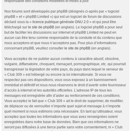
responsable des conditions modifiées et mises à jour.
Nos forums sont développés par phpBB (désignés ci-après par « logiciel
phpBB » et « phpBB Limited ») qui est un logiciel de forum de discussions
déclaré sous la «
licence publique générale GNU 2.0
» et qui peut être
téléchargé sur
le site de phpBB
(en anglais). Le logiciel phpBB a pour seul
but de faciliter les discussions sur internet et phpBB Limited ne peut en
aucun cas être tenu comme responsable de la conduite et du contenu que
nous acceptons et que nous n’acceptons pas. Pour plus d’informations
concernant phpBB, veuillez consulter
le site de phpBB
(en anglais).
Vous acceptez de ne publier aucun contenu à caractère abusif, obscène,
vulgaire, diffamatoire, choquant, menaçant, pornographique, etc. qui pourrait
transgresser la législation de votre pays, du pays dans lequel le serveur de
« Club 309 » est hébergé ou encore la loi internationale. Si vous ne
respectez pas ces dispositions, vous vous exposez à un bannissement
immédiat et définitif et nous nous réservons le droit d’avertir votre fournisseur
d’accès à internet et les autorités officielles. L’adresse IP de tous les
messages est enregistrée afin d’aider au renforcement de ces conditions.
Vous acceptez le fait que « Club 309 » ait le droit de supprimer, de modifier,
de déplacer ou de verrouiller n’importe quel sujet et message à n’importe
quel moment si nous estimons cela nécessaire. En tant qu’utilisateur, vous
acceptez que toutes les informations que vous avez renseignées soient
enregistrées dans notre base de données. Bien que ces informations ne
seront pas diffusées à une tierce partie sans votre consentement, ni « Club