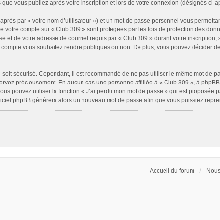
 que vous publiez après votre inscription et lors de votre connexion (désignés ci-
après par « votre nom d’utilisateur ») et un mot de passe personnel vous permettan
de votre compte sur « Club 309 » sont protégées par les lois de protection des don
e et de votre adresse de courriel requis par « Club 309 » durant votre inscription, s
e compte vous souhaitez rendre publiques ou non. De plus, vous pouvez décider de 
il soit sécurisé. Cependant, il est recommandé de ne pas utiliser le même mot de pass
servez précieusement. En aucun cas une personne affiliée à « Club 309 », à phpBB 
ous pouvez utiliser la fonction « J’ai perdu mon mot de passe » qui est proposée p
 logiciel phpBB générera alors un nouveau mot de passe afin que vous puissiez repre
Accueil du forum
Nous