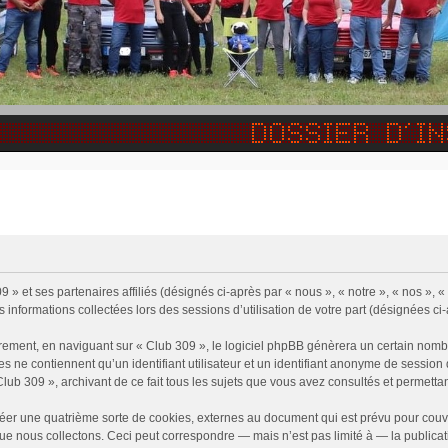
9 » et ses partenaires affiliés (désignés ci-après par « nous », « notre », « nos »,
s informations collectées lors des sessions d’utilisation de votre part (désignées ci
rement, en naviguant sur « Club 309 », le logiciel phpBB génèrera un certain nombr
ies ne contiennent qu’un identifiant utilisateur et un identifiant anonyme de sessi
Club 309 », archivant de ce fait tous les sujets que vous avez consultés et permettant
éer une quatrième sorte de cookies, externes au document qui est prévu pour couv
e nous collectons. Ceci peut correspondre — mais n’est pas limité à — la publicati