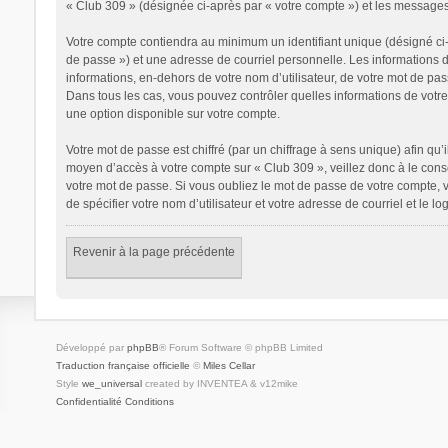
« Club 309 » (désignée ci-après par « votre compte ») et les messages
Votre compte contiendra au minimum un identifiant unique (désigné ci-
de passe ») et une adresse de courriel personnelle. Les informations 
informations, en-dehors de votre nom d’utilisateur, de votre mot de pass
Dans tous les cas, vous pouvez contrôler quelles informations de votr
une option disponible sur votre compte.
Votre mot de passe est chiffré (par un chiffrage à sens unique) afin qu’
moyen d’accès à votre compte sur « Club 309 », veillez donc à le con
votre mot de passe. Si vous oubliez le mot de passe de votre compte, v
de spécifier votre nom d’utilisateur et votre adresse de courriel et le
Revenir à la page précédente
Développé par
phpBB
® Forum Software © phpBB Limited
Traduction française officielle
©
Miles Cellar
Style
we_universal
created by INVENTEA & v12mike
Confidentialité
Conditions