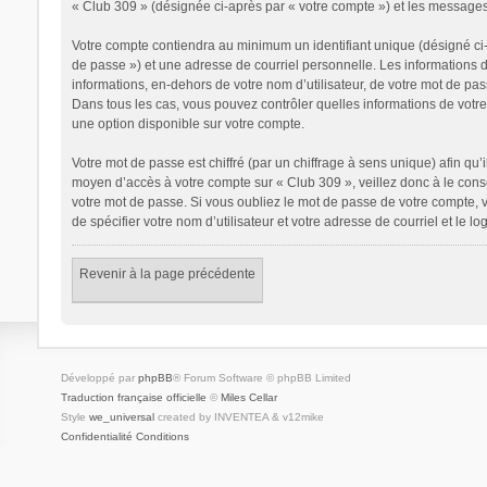
« Club 309 » (désignée ci-après par « votre compte ») et les messages
Votre compte contiendra au minimum un identifiant unique (désigné ci-
de passe ») et une adresse de courriel personnelle. Les informations 
informations, en-dehors de votre nom d’utilisateur, de votre mot de pass
Dans tous les cas, vous pouvez contrôler quelles informations de votr
une option disponible sur votre compte.
Votre mot de passe est chiffré (par un chiffrage à sens unique) afin qu’
moyen d’accès à votre compte sur « Club 309 », veillez donc à le con
votre mot de passe. Si vous oubliez le mot de passe de votre compte, v
de spécifier votre nom d’utilisateur et votre adresse de courriel et le
Revenir à la page précédente
Développé par
phpBB
® Forum Software © phpBB Limited
Traduction française officielle
©
Miles Cellar
Style
we_universal
created by INVENTEA & v12mike
Confidentialité
Conditions