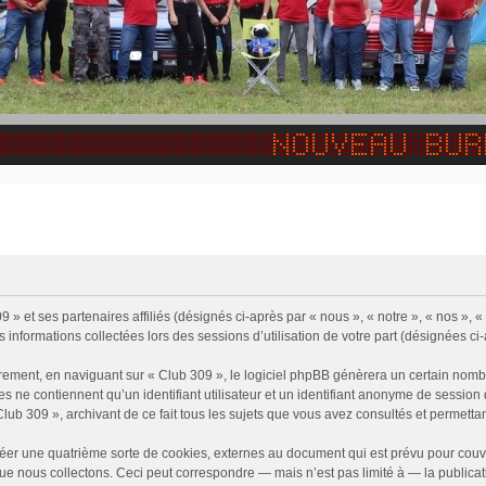
9 » et ses partenaires affiliés (désignés ci-après par « nous », « notre », « nos »,
s informations collectées lors des sessions d’utilisation de votre part (désignées ci
rement, en naviguant sur « Club 309 », le logiciel phpBB génèrera un certain nombr
ies ne contiennent qu’un identifiant utilisateur et un identifiant anonyme de sessi
Club 309 », archivant de ce fait tous les sujets que vous avez consultés et permettant
éer une quatrième sorte de cookies, externes au document qui est prévu pour couv
e nous collectons. Ceci peut correspondre — mais n’est pas limité à — la publicati