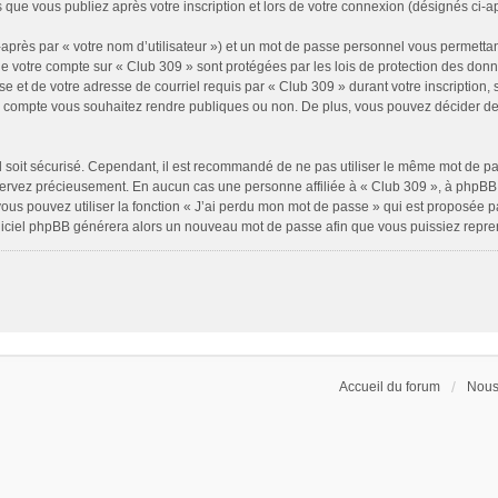
 que vous publiez après votre inscription et lors de votre connexion (désignés ci-
après par « votre nom d’utilisateur ») et un mot de passe personnel vous permettan
de votre compte sur « Club 309 » sont protégées par les lois de protection des don
e et de votre adresse de courriel requis par « Club 309 » durant votre inscription, s
e compte vous souhaitez rendre publiques ou non. De plus, vous pouvez décider de 
il soit sécurisé. Cependant, il est recommandé de ne pas utiliser le même mot de pass
servez précieusement. En aucun cas une personne affiliée à « Club 309 », à phpBB 
ous pouvez utiliser la fonction « J’ai perdu mon mot de passe » qui est proposée p
 logiciel phpBB générera alors un nouveau mot de passe afin que vous puissiez repre
Accueil du forum
Nous