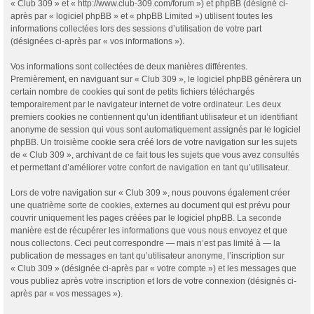
« Club 309 » et « http://www.club-309.com/forum ») et phpBB (désigné ci-
après par « logiciel phpBB » et « phpBB Limited ») utilisent toutes les
informations collectées lors des sessions d’utilisation de votre part
(désignées ci-après par « vos informations »).
Vos informations sont collectées de deux manières différentes.
Premièrement, en naviguant sur « Club 309 », le logiciel phpBB génèrera un
certain nombre de cookies qui sont de petits fichiers téléchargés
temporairement par le navigateur internet de votre ordinateur. Les deux
premiers cookies ne contiennent qu’un identifiant utilisateur et un identifiant
anonyme de session qui vous sont automatiquement assignés par le logiciel
phpBB. Un troisième cookie sera créé lors de votre navigation sur les sujets
de « Club 309 », archivant de ce fait tous les sujets que vous avez consultés
et permettant d’améliorer votre confort de navigation en tant qu’utilisateur.
Lors de votre navigation sur « Club 309 », nous pouvons également créer
une quatrième sorte de cookies, externes au document qui est prévu pour
couvrir uniquement les pages créées par le logiciel phpBB. La seconde
manière est de récupérer les informations que vous nous envoyez et que
nous collectons. Ceci peut correspondre — mais n’est pas limité à — la
publication de messages en tant qu’utilisateur anonyme, l’inscription sur
« Club 309 » (désignée ci-après par « votre compte ») et les messages que
vous publiez après votre inscription et lors de votre connexion (désignés ci-
après par « vos messages »).