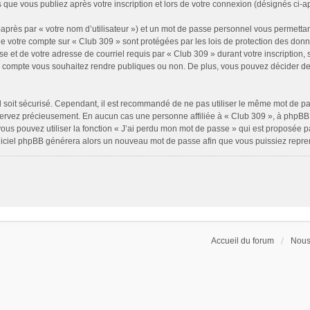
 que vous publiez après votre inscription et lors de votre connexion (désignés ci-
après par « votre nom d’utilisateur ») et un mot de passe personnel vous permettan
de votre compte sur « Club 309 » sont protégées par les lois de protection des don
e et de votre adresse de courriel requis par « Club 309 » durant votre inscription, s
e compte vous souhaitez rendre publiques ou non. De plus, vous pouvez décider de 
il soit sécurisé. Cependant, il est recommandé de ne pas utiliser le même mot de pass
servez précieusement. En aucun cas une personne affiliée à « Club 309 », à phpBB 
ous pouvez utiliser la fonction « J’ai perdu mon mot de passe » qui est proposée p
 logiciel phpBB générera alors un nouveau mot de passe afin que vous puissiez repre
Accueil du forum
Nous