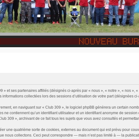
9 » et ses partenaires affiliés (désignés ci-après par « nous », « notre », « nos »,
s informations collectées lors des sessions d’utilisation de votre part (désignées ci
rement, en naviguant sur « Club 309 », le logiciel phpBB génèrera un certain nombr
ies ne contiennent qu’un identifiant utilisateur et un identifiant anonyme de sessi
Club 309 », archivant de ce fait tous les sujets que vous avez consultés et permettant
éer une quatrième sorte de cookies, externes au document qui est prévu pour couv
e nous collectons. Ceci peut correspondre — mais n’est pas limité à — la publicati