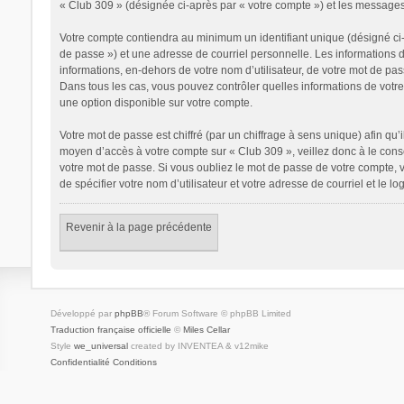
« Club 309 » (désignée ci-après par « votre compte ») et les messages
Votre compte contiendra au minimum un identifiant unique (désigné ci-
de passe ») et une adresse de courriel personnelle. Les informations 
informations, en-dehors de votre nom d’utilisateur, de votre mot de pass
Dans tous les cas, vous pouvez contrôler quelles informations de votr
une option disponible sur votre compte.
Votre mot de passe est chiffré (par un chiffrage à sens unique) afin qu’
moyen d’accès à votre compte sur « Club 309 », veillez donc à le con
votre mot de passe. Si vous oubliez le mot de passe de votre compte, v
de spécifier votre nom d’utilisateur et votre adresse de courriel et le
Revenir à la page précédente
Développé par
phpBB
® Forum Software © phpBB Limited
Traduction française officielle
©
Miles Cellar
Style
we_universal
created by INVENTEA & v12mike
Confidentialité
Conditions