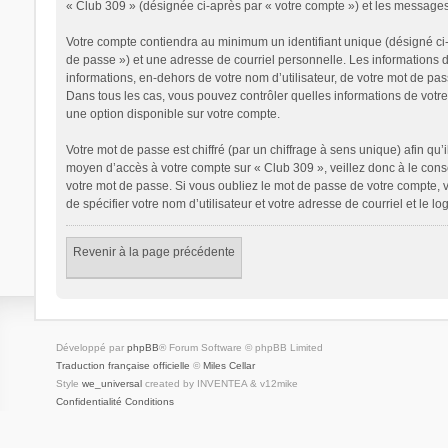
« Club 309 » (désignée ci-après par « votre compte ») et les messages
Votre compte contiendra au minimum un identifiant unique (désigné ci-
de passe ») et une adresse de courriel personnelle. Les informations 
informations, en-dehors de votre nom d’utilisateur, de votre mot de pass
Dans tous les cas, vous pouvez contrôler quelles informations de votr
une option disponible sur votre compte.
Votre mot de passe est chiffré (par un chiffrage à sens unique) afin qu’
moyen d’accès à votre compte sur « Club 309 », veillez donc à le con
votre mot de passe. Si vous oubliez le mot de passe de votre compte, v
de spécifier votre nom d’utilisateur et votre adresse de courriel et le
Revenir à la page précédente
Développé par
phpBB
® Forum Software © phpBB Limited
Traduction française officielle
©
Miles Cellar
Style
we_universal
created by INVENTEA & v12mike
Confidentialité
Conditions