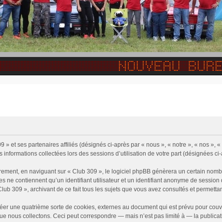
9 » et ses partenaires affiliés (désignés ci-après par « nous », « notre », « nos »,
s informations collectées lors des sessions d’utilisation de votre part (désignées ci
rement, en naviguant sur « Club 309 », le logiciel phpBB génèrera un certain nombr
ies ne contiennent qu’un identifiant utilisateur et un identifiant anonyme de sessi
Club 309 », archivant de ce fait tous les sujets que vous avez consultés et permettant
éer une quatrième sorte de cookies, externes au document qui est prévu pour couv
e nous collectons. Ceci peut correspondre — mais n’est pas limité à — la publicati