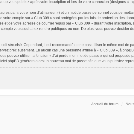
 que vous publiez après votre inscription et lors de votre connexion (désignés ci-
après par « votre nom d’utilisateur ») et un mot de passe personnel vous permettan
de votre compte sur « Club 309 » sont protégées par les lois de protection des don
e et de votre adresse de courriel requis par « Club 309 » durant votre inscription, s
e compte vous souhaitez rendre publiques ou non. De plus, vous pouvez décider de 
il soit sécurisé. Cependant, il est recommandé de ne pas utiliser le même mot de pass
servez précieusement. En aucun cas une personne affiliée à « Club 309 », à phpBB 
ous pouvez utiliser la fonction « J’ai perdu mon mot de passe » qui est proposée p
 logiciel phpBB générera alors un nouveau mot de passe afin que vous puissiez repre
Accueil du forum
Nous