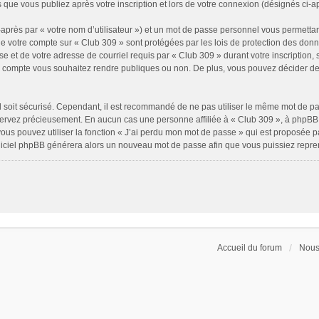
 que vous publiez après votre inscription et lors de votre connexion (désignés ci-
après par « votre nom d’utilisateur ») et un mot de passe personnel vous permettan
de votre compte sur « Club 309 » sont protégées par les lois de protection des don
e et de votre adresse de courriel requis par « Club 309 » durant votre inscription, s
e compte vous souhaitez rendre publiques ou non. De plus, vous pouvez décider de 
il soit sécurisé. Cependant, il est recommandé de ne pas utiliser le même mot de pass
servez précieusement. En aucun cas une personne affiliée à « Club 309 », à phpBB 
ous pouvez utiliser la fonction « J’ai perdu mon mot de passe » qui est proposée p
 logiciel phpBB générera alors un nouveau mot de passe afin que vous puissiez repre
Accueil du forum
Nous