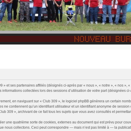
9 » et ses partenaires affiliés (désignés ci-après par « nous », « notre », « nos »,
s informations collectées lors des sessions d’utilisation de votre part (désignées ci
rement, en naviguant sur « Club 309 », le logiciel phpBB génèrera un certain nombr
ies ne contiennent qu’un identifiant utilisateur et un identifiant anonyme de sessi
Club 309 », archivant de ce fait tous les sujets que vous avez consultés et permettant
éer une quatrième sorte de cookies, externes au document qui est prévu pour couv
e nous collectons. Ceci peut correspondre — mais n’est pas limité à — la publicati