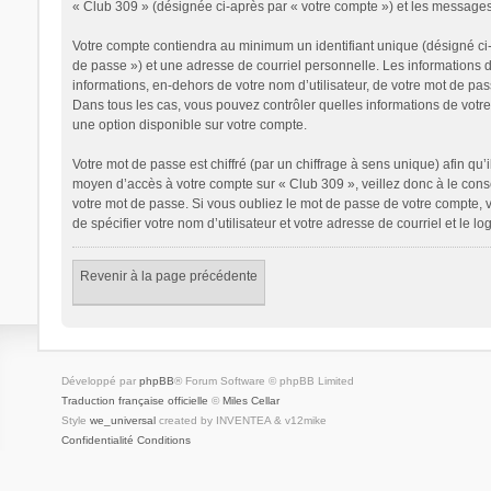
« Club 309 » (désignée ci-après par « votre compte ») et les messages
Votre compte contiendra au minimum un identifiant unique (désigné ci-
de passe ») et une adresse de courriel personnelle. Les informations 
informations, en-dehors de votre nom d’utilisateur, de votre mot de pass
Dans tous les cas, vous pouvez contrôler quelles informations de votr
une option disponible sur votre compte.
Votre mot de passe est chiffré (par un chiffrage à sens unique) afin qu’
moyen d’accès à votre compte sur « Club 309 », veillez donc à le con
votre mot de passe. Si vous oubliez le mot de passe de votre compte, v
de spécifier votre nom d’utilisateur et votre adresse de courriel et le
Revenir à la page précédente
Développé par
phpBB
® Forum Software © phpBB Limited
Traduction française officielle
©
Miles Cellar
Style
we_universal
created by INVENTEA & v12mike
Confidentialité
Conditions