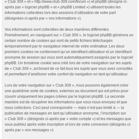
« Club 309 » et « http://www.club-309.com/forum ») et phpBB (désigné ci-
après par « logiciel phpBB » et « phpBB Limited ») utilisent toutes les
informations collectées lors des sessions d’utilisation de votre part
(désignées ci-après par « vos informations »).
Vos informations sont collectées de deux manières différentes.
Premièrement, en naviguant sur « Club 309 », le logiciel phpBB génèrera un
certain nombre de cookies qui sont de petits fichiers téléchargés
temporairement par le navigateur internet de votre ordinateur. Les deux
premiers cookies ne contiennent qu’un identifiant utilisateur et un identifiant
anonyme de session qui vous sont automatiquement assignés par le logiciel
phpBB. Un troisième cookie sera créé lors de votre navigation sur les sujets
de « Club 309 », archivant de ce fait tous les sujets que vous avez consultés
et permettant d’améliorer votre confort de navigation en tant qu’utilisateur.
Lors de votre navigation sur « Club 309 », nous pouvons également créer
une quatrième sorte de cookies, externes au document qui est prévu pour
couvrir uniquement les pages créées par le logiciel phpBB. La seconde
manière est de récupérer les informations que vous nous envoyez et que
nous collectons. Ceci peut correspondre — mais n’est pas limité à — la
publication de messages en tant qu’utilisateur anonyme, l’inscription sur
« Club 309 » (désignée ci-après par « votre compte ») et les messages que
vous publiez après votre inscription et lors de votre connexion (désignés ci-
après par « vos messages »).