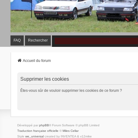
FAQ
Rechercher
Accueil du forum
Supprimer les cookies
Êtes-vous sûr de vouloir supprimer les cookies de ce forum ?
Développé par
phpBB
® Forum Software © phpBB Limited
Traduction française officielle
©
Miles Cellar
Style
we_universal
created by INVENTEA & v12mike