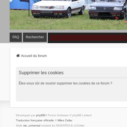
FAQ
Rechercher
Accueil du forum
Supprimer les cookies
Êtes-vous sûr de vouloir supprimer les cookies de ce forum ?
Développé par
phpBB
® Forum Software © phpBB Limited
Traduction française officielle
©
Miles Cellar
Style
we_universal
created by INVENTEA & v12mike