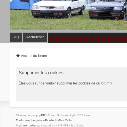
FAQ
Rechercher
Accueil du forum
Supprimer les cookies
Êtes-vous sûr de vouloir supprimer les cookies de ce forum ?
Développé par
phpBB
® Forum Software © phpBB Limited
Traduction française officielle
©
Miles Cellar
Style
we_universal
created by INVENTEA & v12mike