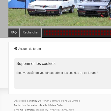
FAQ
Rechercher
Accueil du forum
Supprimer les cookies
Êtes-vous sûr de vouloir supprimer les cookies de ce forum ?
Développé par
phpBB
® Forum Software © phpBB Limited
Traduction française officielle
©
Miles Cellar
Style
we_universal
created by INVENTEA & v12mike