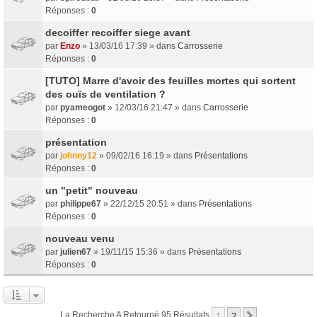
Réponses :
0
decoiffer recoiffer siege avant
par
Enzo
» 13/03/16 17:39 » dans
Carrosserie
Réponses :
0
[TUTO] Marre d'avoir des feuilles mortes qui sortent
des ouïs de ventilation ?
par
pyameogot
» 12/03/16 21:47 » dans
Carrosserie
Réponses :
0
présentation
par
johnny12
» 09/02/16 16:19 » dans
Présentations
Réponses :
0
un "petit" nouveau
par
philippe67
» 22/12/15 20:51 » dans
Présentations
Réponses :
0
nouveau venu
par
julien67
» 19/11/15 15:36 » dans
Présentations
Réponses :
0
1
2
Suivant
La Recherche A Retourné 95 Résultats