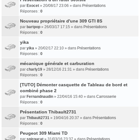
par
Exocet
» 20/08/17 23:06 » dans
Présentations
Réponses :
0
Nouveau propriétaire d'une 309 GTI 8S
par
bartpop
» 26/03/17 17:15 » dans
Présentations
Réponses :
0
yika
par
yika
» 20/02/17 22:10 » dans
Présentations
Réponses :
0
mécanique générale et carburation
par
charly19
» 28/12/16 21:31 » dans
Présentations
Réponses :
0
[TUTO] Démonter casquette de Tableau de bord et
combiné phase 2
par
Fernandnaudin
» 22/04/16 15:40 » dans
Carrosserie
Réponses :
0
Présentation Thibault2731
par
Thibault2731
» 19/04/16 20:37 » dans
Présentations
Réponses :
0
Peugeot 309 Miami TD
par
spiroucat
» 31/03/16 23:37 » dans
Présentations