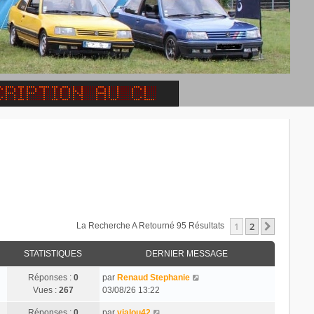
1
2
Suivant
La Recherche A Retourné 95 Résultats
STATISTIQUES
DERNIER MESSAGE
Réponses :
0
par
Renaud Stephanie
Vues :
267
03/08/26 13:22
Réponses :
0
par
vialou42