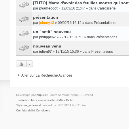
[TUTO] Marre d'avoir des feuilles mortes qui sort
par
pyameogot
» 12/03/16 21:47 » dans
Carrosserie
présentation
par
johnny12
» 09/02/16 16:19 » dans
Présentations
un "petit" nouveau
par
philippe67
» 22/12/15 20:51 » dans
Présentations
nouveau venu
par
julien67
» 19/11/15 15:36 » dans
Présentations
Aller Sur La Recherche Avancée
Développé par
phpBB
® Forum Software © phpBB Limited
Traduction française officielle
©
Miles Cellar
Style
we_universal
created by INVENTEA & v12mike
Confidentialité
Conditions