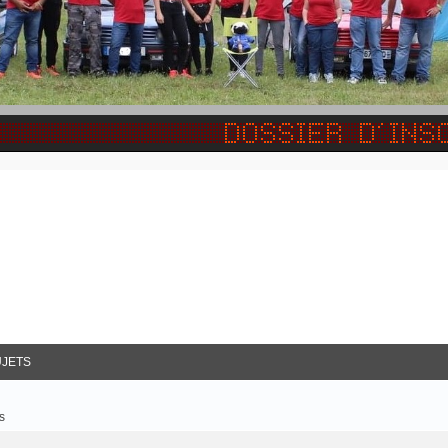
JETS
s