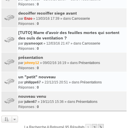
Réponses :
0
decoiffer recoiffer siege avant
par
Enzo
» 13/03/16 17:39 » dans
Carrosserie
Réponses :
0
[TUTO] Marre d'avoir des feuilles mortes qui sortent
des ouïs de ventilation ?
par
pyameogot
» 12/03/16 21:47 » dans
Carrosserie
Réponses :
0
présentation
par
johnny12
» 09/02/16 16:19 » dans
Présentations
Réponses :
0
un "petit" nouveau
par
philippe67
» 22/12/15 20:51 » dans
Présentations
Réponses :
0
nouveau venu
par
julien67
» 19/11/15 15:36 » dans
Présentations
Réponses :
0
1
2
Suivant
La Recherche A Retourné 95 Résultats