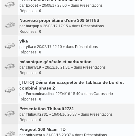
par
Exocet
» 20/08/17 23:06 » dans
Présentations
Réponses :
0
Nouveau propriétaire d'une 309 GTI 8S
par
bartpop
» 26/03/17 17:15 » dans
Présentations
Réponses :
0
yika
par
yika
» 20/02/17 22:10 » dans
Présentations
Réponses :
0
mécanique générale et carburation
par
charly19
» 28/12/16 21:31 » dans
Présentations
Réponses :
0
[TUTO] Démonter casquette de Tableau de bord et
combiné phase 2
par
Fernandnaudin
» 22/04/16 15:40 » dans
Carrosserie
Réponses :
0
Présentation Thibault2731
par
Thibault2731
» 19/04/16 20:37 » dans
Présentations
Réponses :
0
Peugeot 309 Miami TD
par
spiroucat
» 31/03/16 23:37 » dans
Présentations