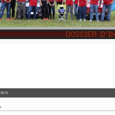
JETS
s