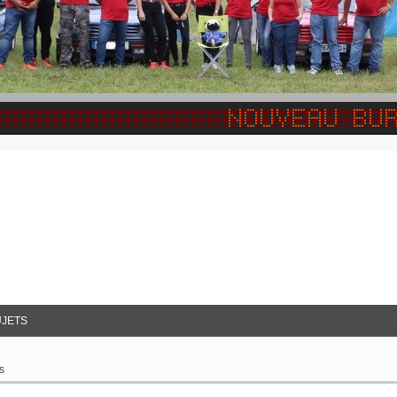
JETS
s