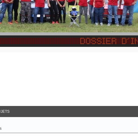
JETS
s