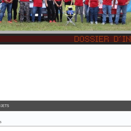
JETS
s