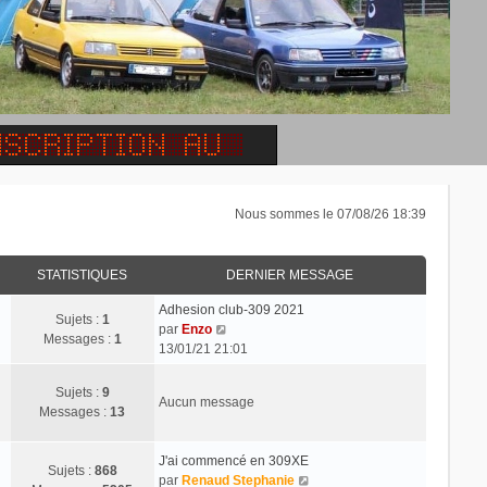
Nous sommes le 07/08/26 18:39
STATISTIQUES
DERNIER MESSAGE
Adhesion club-309 2021
Sujets :
1
C
par
Enzo
Messages :
1
o
13/01/21 21:01
n
s
Sujets :
9
Aucun message
u
Messages :
13
l
t
J'ai commencé en 309XE
e
Sujets :
868
C
par
Renaud Stephanie
r