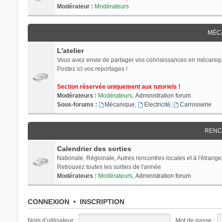
Modérateur :
Modérateurs
MÉC
L'atelier
Vous avez envie de partager vos connaissances en mécaniq
Postez ici vos reportages !
Section réservée uniquement aux tutoriels !
Modérateurs :
Modérateurs
,
Administration forum
Sous-forums :
Mécanique
,
Electricité
,
Carrosserie
RENC
Calendrier des sorties
Nationale, Régionale, Autres rencontres locales et à l'étranger
Retrouvez toutes les sorties de l'année
Modérateurs :
Modérateurs
,
Administration forum
CONNEXION
•
INSCRIPTION
Nom d’utilisateur :
Mot de passe :