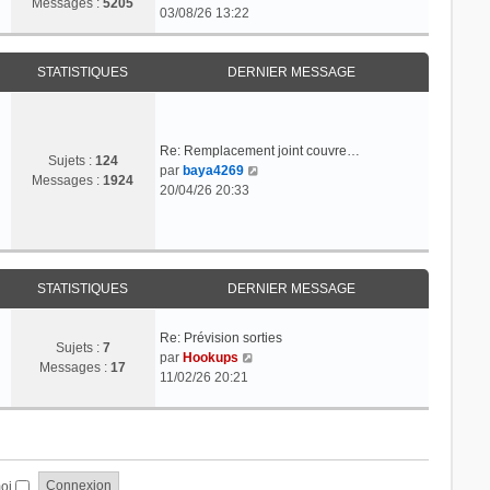
Messages :
5205
o
03/08/26 13:22
l
n
e
s
d
u
STATISTIQUES
DERNIER MESSAGE
e
l
r
t
n
e
i
r
Re: Remplacement joint couvre…
e
Sujets :
124
C
l
par
baya4269
r
Messages :
1924
o
e
20/04/26 20:33
m
n
d
e
s
e
s
u
r
s
l
n
a
t
i
STATISTIQUES
DERNIER MESSAGE
g
e
e
e
r
r
Re: Prévision sorties
l
m
Sujets :
7
C
par
Hookups
e
e
Messages :
17
o
11/02/26 20:21
d
s
n
e
s
s
r
a
u
n
g
l
i
e
t
e
moi