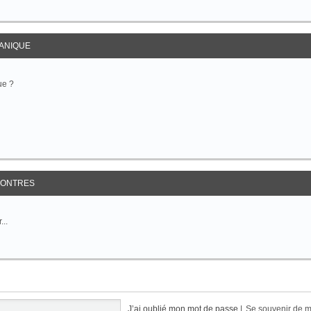
ANIQUE
ue ?
ONTRES
...
J’ai oublié mon mot de passe
|
Se souvenir de 