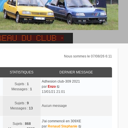
Nous sommes le 07/08/26 6:11
STATISTIQUES
DERNIER MESSAGE
Adhesion club-309 2021
Sujets :
1
C
par
Enzo
Messages :
1
o
13/01/21 21:01
n
s
Sujets :
9
Aucun message
u
Messages :
13
l
t
J'ai commencé en 309XE
e
Sujets :
868
C
par
Renaud Stephanie
r