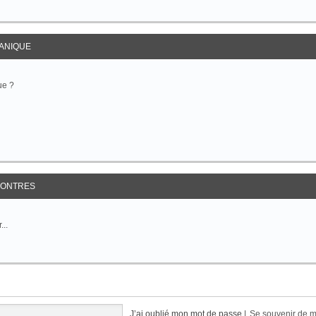
ANIQUE
ue ?
ONTRES
...
J’ai oublié mon mot de passe
|
Se souvenir de 