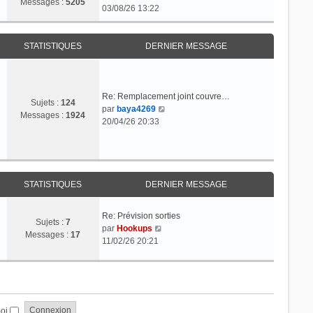
Messages :
5205
o
03/08/26 13:22
l
n
e
s
d
u
STATISTIQUES
DERNIER MESSAGE
e
l
r
t
n
e
i
r
Re: Remplacement joint couvre…
e
Sujets :
124
C
l
par
baya4269
r
Messages :
1924
o
e
20/04/26 20:33
m
n
d
e
s
e
s
u
r
s
l
n
a
t
i
STATISTIQUES
DERNIER MESSAGE
g
e
e
e
r
r
Re: Prévision sorties
l
m
Sujets :
7
C
par
Hookups
e
e
Messages :
17
o
11/02/26 20:21
d
s
n
e
s
s
r
a
u
n
g
l
i
e
t
e
moi