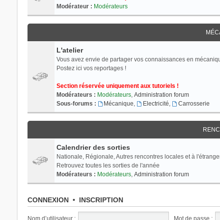
Modérateur :
Modérateurs
MÉC
L'atelier
Vous avez envie de partager vos connaissances en mécaniq
Postez ici vos reportages !
Section réservée uniquement aux tutoriels !
Modérateurs :
Modérateurs
,
Administration forum
Sous-forums :
Mécanique
,
Electricité
,
Carrosserie
RENC
Calendrier des sorties
Nationale, Régionale, Autres rencontres locales et à l'étranger
Retrouvez toutes les sorties de l'année
Modérateurs :
Modérateurs
,
Administration forum
CONNEXION
•
INSCRIPTION
Nom d’utilisateur :
Mot de passe :