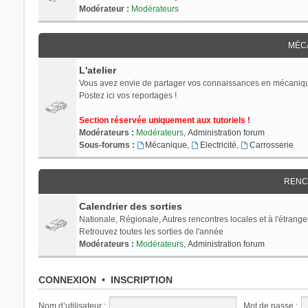
Modérateur :
Modérateurs
MÉC
L'atelier
Vous avez envie de partager vos connaissances en mécaniq
Postez ici vos reportages !
Section réservée uniquement aux tutoriels !
Modérateurs :
Modérateurs
,
Administration forum
Sous-forums :
Mécanique
,
Electricité
,
Carrosserie
RENC
Calendrier des sorties
Nationale, Régionale, Autres rencontres locales et à l'étranger
Retrouvez toutes les sorties de l'année
Modérateurs :
Modérateurs
,
Administration forum
CONNEXION
•
INSCRIPTION
Nom d’utilisateur :
Mot de passe :