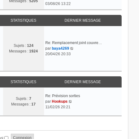
Messages :
5205
o
03/08/26 13:22
l
n
e
s
d
u
STATISTIQUES
DERNIER MESSAGE
e
l
r
t
n
e
i
r
Re: Remplacement joint couvre…
e
Sujets :
124
C
l
par
baya4269
r
Messages :
1924
o
e
20/04/26 20:33
m
n
d
e
s
e
s
u
r
s
l
n
a
t
i
STATISTIQUES
DERNIER MESSAGE
g
e
e
e
r
r
Re: Prévision sorties
l
m
Sujets :
7
C
par
Hookups
e
e
Messages :
17
o
11/02/26 20:21
d
s
n
e
s
s
r
a
u
n
g
l
i
e
t
e
moi