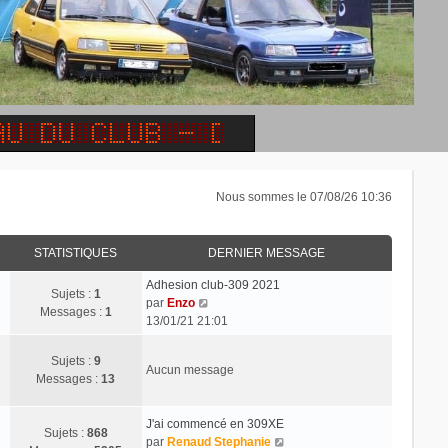
Nous sommes le 07/08/26 10:36
STATISTIQUES
DERNIER MESSAGE
Adhesion club-309 2021
Sujets :
1
C
par
Enzo
Messages :
1
o
13/01/21 21:01
n
s
Sujets :
9
Aucun message
u
Messages :
13
l
t
J'ai commencé en 309XE
e
Sujets :
868
C
par
Renaud Stephanie
r