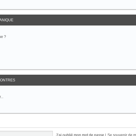
ANIQUE
ue ?
ONTRES
...
J’ai oublié mon mot de passe
|
Se souvenir de 