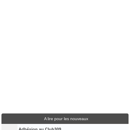
A lire pour les nouveaux
Adhésion au Club309