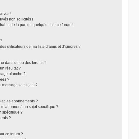
rivés !
vés non sollicités !
irable de la part de quelqu’un sur ce forum !
 ?
s utilisateurs de ma liste d’amis et d’ignorés ?
che dans un ou des forums ?
n résultat ?
page blanche ?!
res ?
s messages et sujets ?
ris et les abonnements ?
 m’abonner à un sujet spécifique ?
 spécifique ?
ents ?
sur ce forum ?