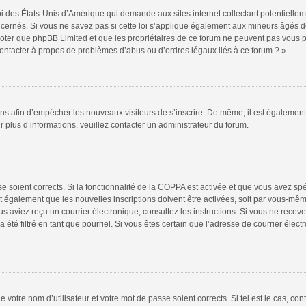
oi des États-Unis d’Amérique qui demande aux sites internet collectant potentiell
ernés. Si vous ne savez pas si cette loi s’applique également aux mineurs âgés de
 noter que phpBB Limited et que les propriétaires de ce forum ne peuvent pas vous 
 contacter à propos de problèmes d’abus ou d’ordres légaux liés à ce forum ? ».
tions afin d’empêcher les nouveaux visiteurs de s’inscrire. De même, il est égalemen
our plus d’informations, veuillez contacter un administrateur du forum.
sse soient corrects. Si la fonctionnalité de la COPPA est activée et que vous avez sp
t également que les nouvelles inscriptions doivent être activées, soit par vous-mêm
 vous aviez reçu un courrier électronique, consultez les instructions. Si vous ne re
 été filtré en tant que pourriel. Si vous êtes certain que l’adresse de courrier élec
 votre nom d’utilisateur et votre mot de passe soient corrects. Si tel est le cas, co