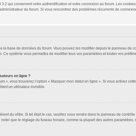
3.2 qui conservent votre authentification et votre connexion au forum. Les cookies 
 un administrateur du forum. Si vous rencontrez des problèmes récurrents de connex
ans la base de données du forum. Vous pouvez les modifier depuis le panneau de cont
um. Ce système vous permettra de modifier tous vos paramètres et toutes vos préfér
sateurs en ligne ?
um », vous trouverez l’option « Masquer mon statut en ligne ». Si vous activez cett
t un utilisateur invisible.
férent du vôtre. Si tel était le cas, veuillez vous rendre dans le panneau de contrôle 
oter que le réglage du fuseau horaire, comme la plupart des autres paramètres, n’est