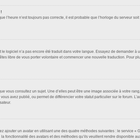
 !
que l’heure n’est toujours pas correcte, il est probable que l’horloge du serveur soi
it le logiciel n’a pas encore été traduit dans votre langue. Essayez de demander à un 
 êtes libre de vous porter volontaire et commencer une nouvelle traduction. Pour pl
que vous consultez un sujet. Une d’elles peut être une image associée à votre rang
vous avez publié, ou permet de différencier votre statut particulier sur le forum. 
sateur.
ez ajouter un avatar en utilisant une des quatre méthodes suivantes : le service « Gr
a fonctionnalité des avatars et des méthodes qu’ils veuillent rendre disponible aux