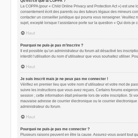
Qu’est-ce que la COPPA ?
La COPPA (pour « Child Online Privacy and Protection Act ») est une l
consentement écrit des parents ou des tuteurs légaux des mineurs conc
contacter un conseiller juridique qui pourra vous renseigner. Veuillez
sujet, excepté lorsque l’assistance porte sur la question « Qui dois-je
Haut
Pourquoi ne puis-je pas m’inscrire ?
Il est possible qu’un administrateur du forum ait désactivé les inscrip
interdit l’utilisation du nom d’utilisateur que vous souhaitez utiliser. P
Haut
Je suis inscrit mais je ne peux pas me connecter !
Vérifiez en premier lieu que votre nom d’utilisateur et votre mot de pa
suivre les instructions que vous avez reçues. Certains forums exigeron
session ; cette information était présente lors de votre inscription. Si
mauvaise adresse de courrier électronique ou le courrier électronique a
administrateur du forum.
Haut
Pourquoi ne puis-je pas me connecter ?
Plusieurs raisons peuvent en être la cause. Assurez-vous avant tout que