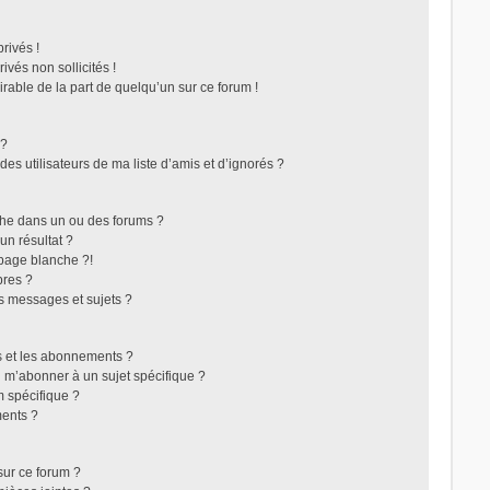
rivés !
vés non sollicités !
irable de la part de quelqu’un sur ce forum !
 ?
s utilisateurs de ma liste d’amis et d’ignorés ?
che dans un ou des forums ?
n résultat ?
page blanche ?!
res ?
s messages et sujets ?
ris et les abonnements ?
 m’abonner à un sujet spécifique ?
 spécifique ?
ents ?
sur ce forum ?