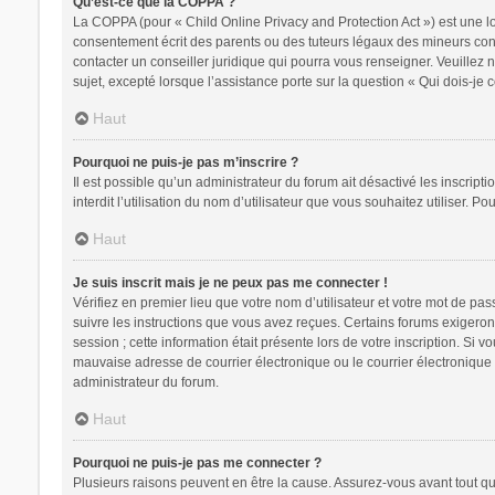
Qu’est-ce que la COPPA ?
La COPPA (pour « Child Online Privacy and Protection Act ») est une l
consentement écrit des parents ou des tuteurs légaux des mineurs conc
contacter un conseiller juridique qui pourra vous renseigner. Veuillez
sujet, excepté lorsque l’assistance porte sur la question « Qui dois-je
Haut
Pourquoi ne puis-je pas m’inscrire ?
Il est possible qu’un administrateur du forum ait désactivé les inscrip
interdit l’utilisation du nom d’utilisateur que vous souhaitez utiliser. P
Haut
Je suis inscrit mais je ne peux pas me connecter !
Vérifiez en premier lieu que votre nom d’utilisateur et votre mot de pa
suivre les instructions que vous avez reçues. Certains forums exigeron
session ; cette information était présente lors de votre inscription. Si
mauvaise adresse de courrier électronique ou le courrier électronique a
administrateur du forum.
Haut
Pourquoi ne puis-je pas me connecter ?
Plusieurs raisons peuvent en être la cause. Assurez-vous avant tout que