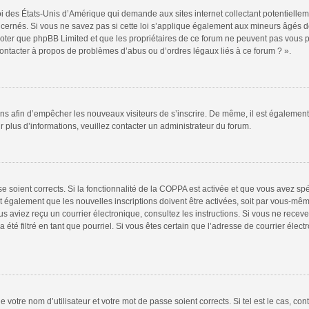
oi des États-Unis d’Amérique qui demande aux sites internet collectant potentiell
ernés. Si vous ne savez pas si cette loi s’applique également aux mineurs âgés de
 noter que phpBB Limited et que les propriétaires de ce forum ne peuvent pas vous 
 contacter à propos de problèmes d’abus ou d’ordres légaux liés à ce forum ? ».
tions afin d’empêcher les nouveaux visiteurs de s’inscrire. De même, il est égalemen
our plus d’informations, veuillez contacter un administrateur du forum.
sse soient corrects. Si la fonctionnalité de la COPPA est activée et que vous avez sp
t également que les nouvelles inscriptions doivent être activées, soit par vous-mêm
 vous aviez reçu un courrier électronique, consultez les instructions. Si vous ne re
 été filtré en tant que pourriel. Si vous êtes certain que l’adresse de courrier élec
 votre nom d’utilisateur et votre mot de passe soient corrects. Si tel est le cas, co