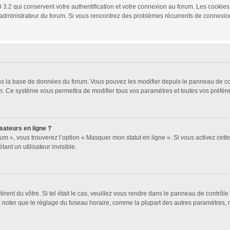
3.2 qui conservent votre authentification et votre connexion au forum. Les cookies 
 un administrateur du forum. Si vous rencontrez des problèmes récurrents de connex
ans la base de données du forum. Vous pouvez les modifier depuis le panneau de cont
um. Ce système vous permettra de modifier tous vos paramètres et toutes vos préfér
sateurs en ligne ?
um », vous trouverez l’option « Masquer mon statut en ligne ». Si vous activez cett
t un utilisateur invisible.
férent du vôtre. Si tel était le cas, veuillez vous rendre dans le panneau de contrôle 
oter que le réglage du fuseau horaire, comme la plupart des autres paramètres, n’est