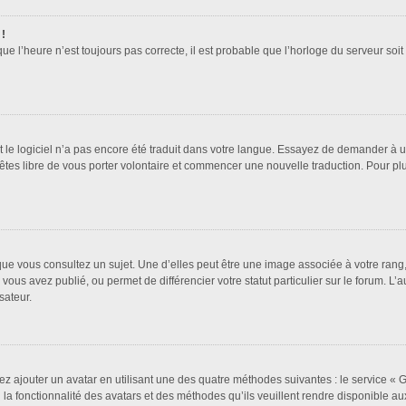
 !
que l’heure n’est toujours pas correcte, il est probable que l’horloge du serveur soi
it le logiciel n’a pas encore été traduit dans votre langue. Essayez de demander à un 
 êtes libre de vous porter volontaire et commencer une nouvelle traduction. Pour pl
que vous consultez un sujet. Une d’elles peut être une image associée à votre rang
vous avez publié, ou permet de différencier votre statut particulier sur le forum. 
sateur.
ez ajouter un avatar en utilisant une des quatre méthodes suivantes : le service « Gr
a fonctionnalité des avatars et des méthodes qu’ils veuillent rendre disponible aux