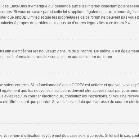
oi des États-Unis d’Amérique qui demande aux sites internet collectant potentiell
ernés. Si vous ne savez pas si cette loi s’applique également aux mineurs âgés de
 noter que phpBB Limited et que les propriétaires de ce forum ne peuvent pas vous 
 contacter à propos de problèmes d’abus ou d’ordres légaux liés à ce forum ? ».
tions afin d’empêcher les nouveaux visiteurs de s’inscrire. De même, il est égalemen
our plus d’informations, veuillez contacter un administrateur du forum.
sse soient corrects. Si la fonctionnalité de la COPPA est activée et que vous avez sp
t également que les nouvelles inscriptions doivent être activées, soit par vous-mêm
 vous aviez reçu un courrier électronique, consultez les instructions. Si vous ne re
 été filtré en tant que pourriel. Si vous êtes certain que l’adresse de courrier élec
 votre nom d’utilisateur et votre mot de passe soient corrects. Si tel est le cas, co