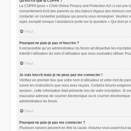
Qu’est-ce que la COPPA ?
La COPPA (pour « Child Online Privacy and Protection Act ») est une l
consentement écrit des parents ou des tuteurs légaux des mineurs conc
contacter un conseiller juridique qui pourra vous renseigner. Veuillez
sujet, excepté lorsque l’assistance porte sur la question « Qui dois-je
Haut
Pourquoi ne puis-je pas m’inscrire ?
Il est possible qu’un administrateur du forum ait désactivé les inscrip
interdit l’utilisation du nom d’utilisateur que vous souhaitez utiliser. P
Haut
Je suis inscrit mais je ne peux pas me connecter !
Vérifiez en premier lieu que votre nom d’utilisateur et votre mot de pa
suivre les instructions que vous avez reçues. Certains forums exigeron
session ; cette information était présente lors de votre inscription. Si
mauvaise adresse de courrier électronique ou le courrier électronique a
administrateur du forum.
Haut
Pourquoi ne puis-je pas me connecter ?
Plusieurs raisons peuvent en être la cause. Assurez-vous avant tout que