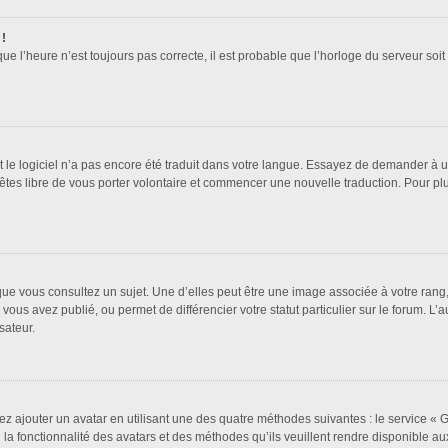
 !
que l’heure n’est toujours pas correcte, il est probable que l’horloge du serveur soi
it le logiciel n’a pas encore été traduit dans votre langue. Essayez de demander à un 
 êtes libre de vous porter volontaire et commencer une nouvelle traduction. Pour pl
que vous consultez un sujet. Une d’elles peut être une image associée à votre rang
vous avez publié, ou permet de différencier votre statut particulier sur le forum. 
sateur.
ez ajouter un avatar en utilisant une des quatre méthodes suivantes : le service « Gr
a fonctionnalité des avatars et des méthodes qu’ils veuillent rendre disponible aux