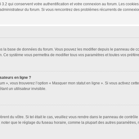
3.2 qui conservent votre authentification et votre connexion au forum. Les cookies 
 un administrateur du forum. Si vous rencontrez des problèmes récurrents de connex
ans la base de données du forum. Vous pouvez les modifier depuis le panneau de cont
um. Ce système vous permettra de modifier tous vos paramètres et toutes vos préfér
sateurs en ligne ?
um », vous trouverez l’option « Masquer mon statut en ligne ». Si vous activez cett
t un utilisateur invisible.
férent du vôtre. Si tel était le cas, veuillez vous rendre dans le panneau de contrôle 
oter que le réglage du fuseau horaire, comme la plupart des autres paramètres, n’est