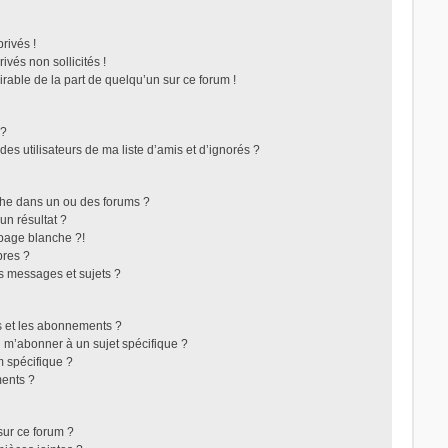
rivés !
vés non sollicités !
irable de la part de quelqu’un sur ce forum !
 ?
s utilisateurs de ma liste d’amis et d’ignorés ?
che dans un ou des forums ?
n résultat ?
page blanche ?!
res ?
s messages et sujets ?
ris et les abonnements ?
 m’abonner à un sujet spécifique ?
 spécifique ?
ents ?
sur ce forum ?